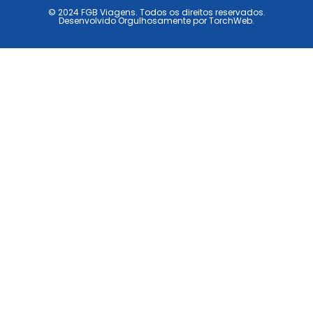
© 2024 FGB Viagens. Todos os direitos reservados.
Desenvolvido Orgulhosamente por TorchWeb.