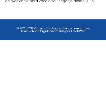
de excelência para você e seu negócio desde 2006.
© 2024 FGB Viagens. Todos os direitos reservados.
Desenvolvido Orgulhosamente por TorchWeb.